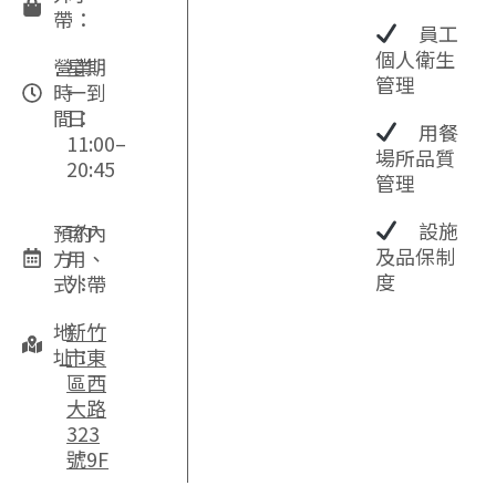
帶：
員工
個人衛生
營業
星期
管理
時
一到
間：
日
用餐
11:00–
場所品質
20:45
管理
設施
預約
可內
及品保制
方
用、
度
式：
外帶
地
新竹
址：
市東
區西
大路
323
號9F