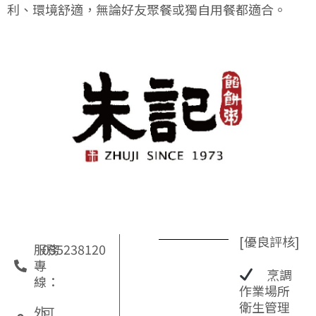
利、環境舒適，無論好友聚餐或獨自用餐都適合。
[優良評核]
服務
035238120
專
烹調
線：
作業場所
衛生管理
外
可