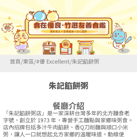
首頁
/
東區
/
#優 Excellent
/
朱記餡餅粥
朱記餡餅粥
餐廳介紹
「朱記餡餅粥店」是一家深耕台灣多年的北方麵食老
字號，創立於 1973 年，專營手工麵點與家鄉味粥食。
店內招牌包括多汁牛肉餡餅、香Q刀削麵與順口小米
粥，讓人一口就想起北方家鄉的溫暖味道。動線便