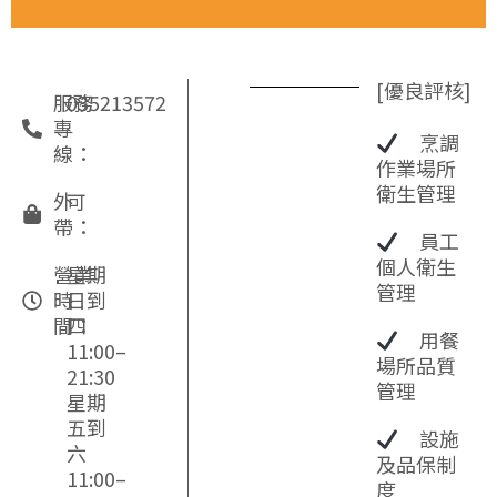
[優良評核]
服務
035213572
專
烹調
線：
作業場所
衛生管理
外
可
帶：
員工
個人衛生
營業
星期
管理
時
日到
間：
四
用餐
11:00–
場所品質
21:30
管理
星期
五到
設施
六
及品保制
11:00–
度