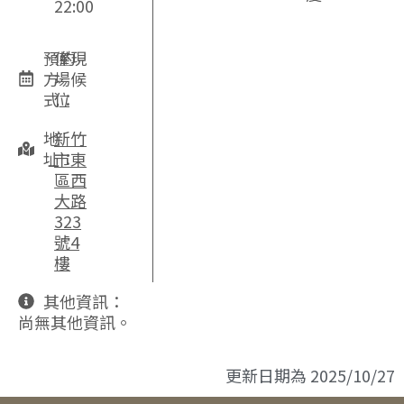
22:00
預約
僅現
方
場候
式：
位
地
新竹
址：
市東
區西
大路
323
號4
樓
其他資訊：
尚無其他資訊。
更新日期為
2025/10/27