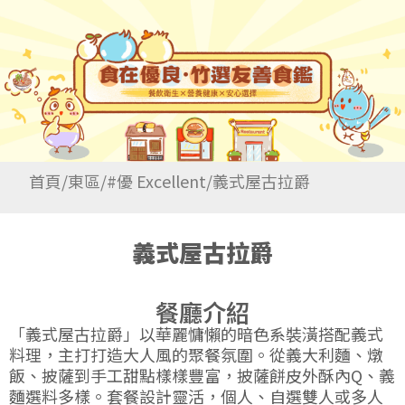
首頁
/
東區
/
#優 Excellent
/
義式屋古拉爵
義式屋古拉爵
餐廳介紹
「義式屋古拉爵」以華麗慵懶的暗色系裝潢搭配義式
料理，主打打造大人風的聚餐氛圍。從義大利麵、燉
飯、披薩到手工甜點樣樣豐富，披薩餅皮外酥內Q、義
麵選料多樣。套餐設計靈活，個人、自選雙人或多人