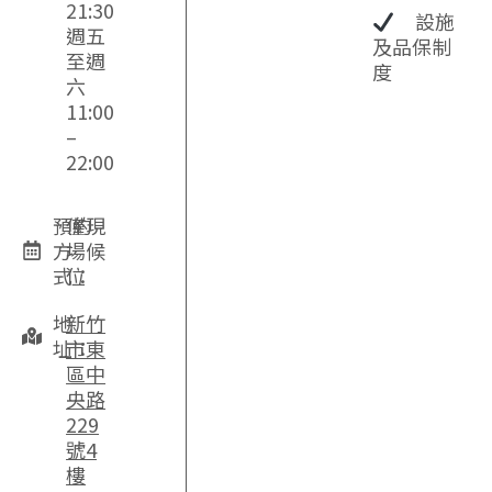
21:30
設施
週五
及品保制
至週
度
六
11:00
–
22:00
預約
僅現
方
場候
式：
位
地
新竹
址：
市東
區中
央路
229
號4
樓