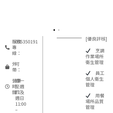
[優良評核]
服務
035350191
專
烹調
線：
作業場所
衛生管理
外
可
帶：
員工
個人衛生
營業
週一
管理
時
至週
間：
四及
用餐
週日
場所品質
11:00
管理
–