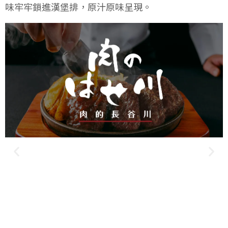
味牢牢鎖進漢堡排，原汁原味呈現。