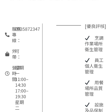
[優良評核]
服務
0935872347
專
烹調
線：
作業場所
衛生管理
外
可
帶：
員工
個人衛生
營業
星期
管理
時
一
間：
11:00–
用餐
14:30
場所品質
17:00–
管理
19:30
星期
設施
二
及品保制