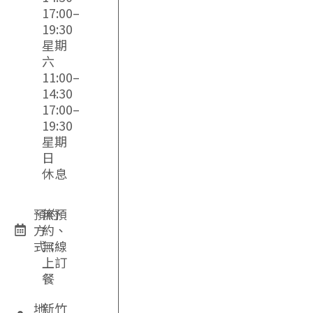
17:00–
19:30
星期
六
11:00–
14:30
17:00–
19:30
星期
日
休息
預約
無預
方
約、
式：
無線
上訂
餐
地
新竹