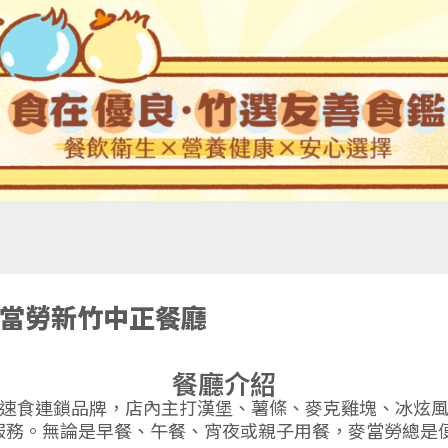
當勞新竹中正餐廳
餐廳介紹
的美式速食連鎖品牌，店內主打漢堡、薯條、麥克雞塊、冰
送服務。無論是早餐、午餐、宵夜或親子用餐，麥當勞總是