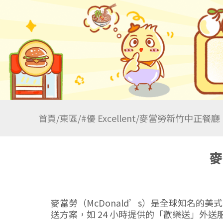
首頁
/
東區
/
#優 Excellent
/
麥當勞新竹中正餐廳
麥
麥當勞（McDonald’s）是全球知名
送方案，如 24 小時提供的「歡樂送」外