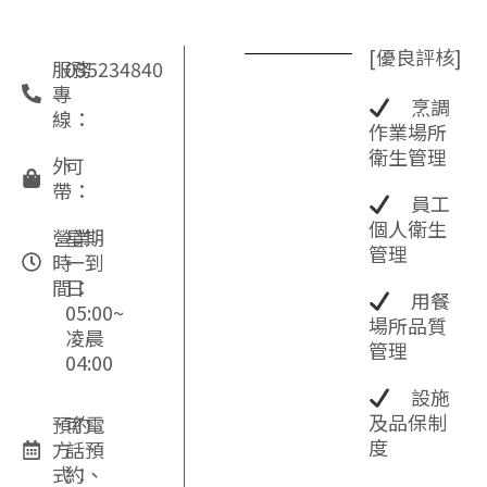
[優良評核]
服務
035234840
專
烹調
線：
作業場所
衛生管理
外
可
帶：
員工
個人衛生
營業
星期
管理
時
一到
間：
日
用餐
05:00~
場所品質
凌晨
管理
04:00
設施
及品保制
預約
可電
度
方
話預
式：
約、