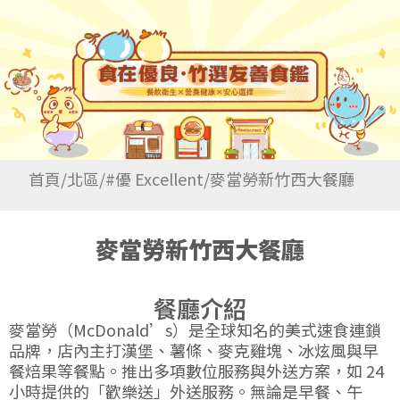
首頁
/
北區
/
#優 Excellent
/
麥當勞新竹西大餐廳
麥當勞新竹西大餐廳
餐廳介紹
麥當勞（McDonald’s）是全球知名的美式速食連鎖
品牌，店內主打漢堡、薯條、麥克雞塊、冰炫風與早
餐焙果等餐點。推出多項數位服務與外送方案，如 24
小時提供的「歡樂送」外送服務。無論是早餐、午