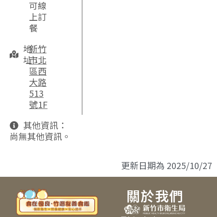
可線
上訂
餐
地
新竹
址：
市北
區西
大路
513
號1F
其他資訊：
尚無其他資訊。
更新日期為
2025/10/27
關於我們