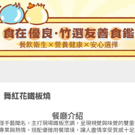
舞紅花鐵板燒
餐廳介紹
理手藝聞名，主打現場鐵板烹調，呈現視覺與味覺的雙重
專業與熱情，搭配優雅用餐環境，讓人盡情享受質感十足