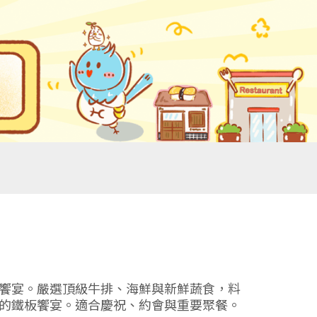
饗宴。嚴選頂級牛排、海鮮與新鮮蔬食，料
的鐵板饗宴。適合慶祝、約會與重要聚餐。