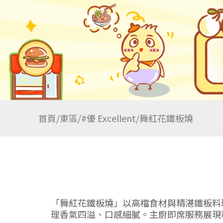
首頁
/
東區
/
#優 Excellent
/
舞紅花鐵板燒
「舞紅花鐵板燒」以高檔食材與精湛鐵板料
理香氣四溢、口感細膩。主廚即席服務展現